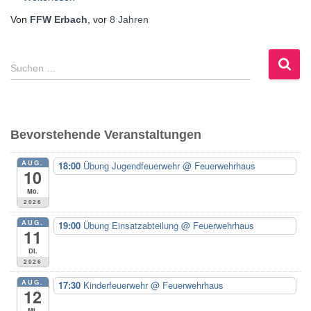
Von
FFW Erbach
, vor
8 Jahren
S
Suchen …
u
c
h
e
Bevorstehende Veranstaltungen
n
n
AUG.
18:00
Übung Jugendfeuerwehr
@ Feuerwehrhaus
a
10
c
Mo.
h
2026
:
AUG.
19:00
Übung Einsatzabteilung
@ Feuerwehrhaus
11
Di.
2026
AUG.
17:30
Kinderfeuerwehr
@ Feuerwehrhaus
12
Mi.