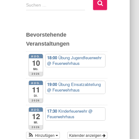
S
Suchen …
u
c
h
e
Bevorstehende
n
Veranstaltungen
n
a
AUG.
c
18:00
Übung Jugendfeuerwehr
10
@ Feuerwehrhaus
h
Mo.
:
2026
AUG.
19:00
Übung Einsatzabteilung
11
@ Feuerwehrhaus
Di.
2026
AUG.
17:30
Kinderfeuerwehr
@
12
Feuerwehrhaus
Mi.
2026
Hinzufügen
Kalender anzeigen