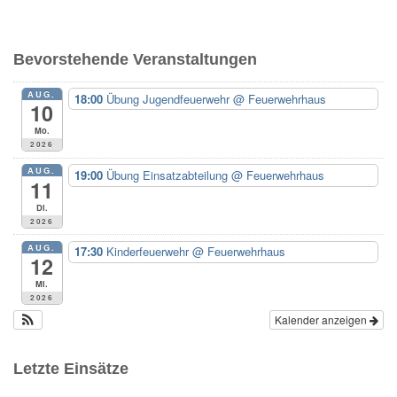
c
h
e
Bevorstehende Veranstaltungen
n
n
AUG.
18:00
Übung Jugendfeuerwehr
@ Feuerwehrhaus
a
10
c
Mo.
h
2026
:
AUG.
19:00
Übung Einsatzabteilung
@ Feuerwehrhaus
11
Di.
2026
AUG.
17:30
Kinderfeuerwehr
@ Feuerwehrhaus
12
Mi.
2026
Kalender anzeigen
Letzte Einsätze