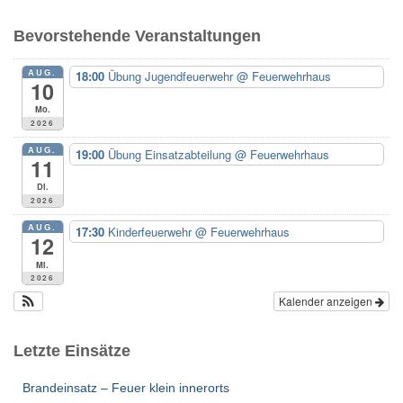
h
e
Bevorstehende Veranstaltungen
n
n
AUG.
18:00
Übung Jugendfeuerwehr
@ Feuerwehrhaus
a
10
c
Mo.
h
2026
:
AUG.
19:00
Übung Einsatzabteilung
@ Feuerwehrhaus
11
Di.
2026
AUG.
17:30
Kinderfeuerwehr
@ Feuerwehrhaus
12
Mi.
2026
Kalender anzeigen
Letzte Einsätze
Brandeinsatz – Feuer klein innerorts