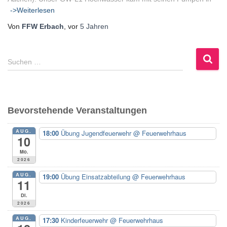
->Weiterlesen
Von
FFW Erbach
, vor
5 Jahren
S
Suchen …
u
c
h
e
Bevorstehende Veranstaltungen
n
n
AUG.
18:00
Übung Jugendfeuerwehr
@ Feuerwehrhaus
a
10
c
Mo.
h
2026
:
AUG.
19:00
Übung Einsatzabteilung
@ Feuerwehrhaus
11
Di.
2026
AUG.
17:30
Kinderfeuerwehr
@ Feuerwehrhaus