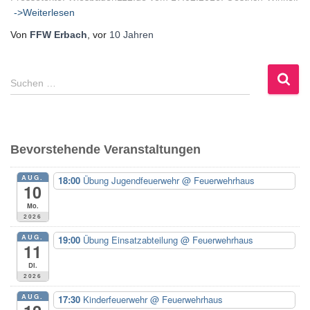
->Weiterlesen
Von
FFW Erbach
, vor
10 Jahren
S
Suchen …
u
c
h
e
Bevorstehende Veranstaltungen
n
n
AUG.
18:00
Übung Jugendfeuerwehr
@ Feuerwehrhaus
a
10
c
Mo.
h
2026
:
AUG.
19:00
Übung Einsatzabteilung
@ Feuerwehrhaus
11
Di.
2026
AUG.
17:30
Kinderfeuerwehr
@ Feuerwehrhaus