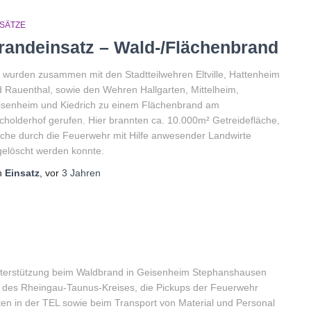
NSÄTZE
randeinsatz – Wald-/Flächenbrand
 wurden zusammen mit den Stadtteilwehren Eltville, Hattenheim
 Rauenthal, sowie den Wehren Hallgarten, Mittelheim,
isenheim und Kiedrich zu einem Flächenbrand am
holderhof gerufen. Hier brannten ca. 10.000m² Getreidefläche,
che durch die Feuerwehr mit Hilfe anwesender Landwirte
elöscht werden konnte.
n
Einsatz
, vor
3 Jahren
nterstützung beim Waldbrand in Geisenheim Stephanshausen
g) des Rheingau-Taunus-Kreises, die Pickups der Feuerwehr
ten in der TEL sowie beim Transport von Material und Personal