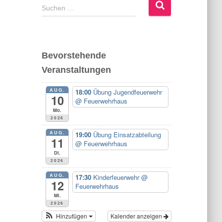
S
Suchen …
u
c
h
e
Bevorstehende
n
Veranstaltungen
n
a
AUG.
c
18:00
Übung Jugendfeuerwehr
10
@ Feuerwehrhaus
h
Mo.
:
2026
AUG.
19:00
Übung Einsatzabteilung
11
@ Feuerwehrhaus
Di.
2026
AUG.
17:30
Kinderfeuerwehr
@
12
Feuerwehrhaus
Mi.
2026
Hinzufügen
Kalender anzeigen