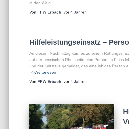
in den Wald.
Von
FFW Erbach
, vor
4 Jahren
Hilfeleistungseinsatz – Pers
An diesem Nachmittag kam es zu einem Rettungseinsa
auf der hessischen Rheinseite eine Person im Fluss l
und der Leitstelle gemeldet, das eine leblose Person 
->Weiterlesen
Von
FFW Erbach
, vor
4 Jahren
H
V