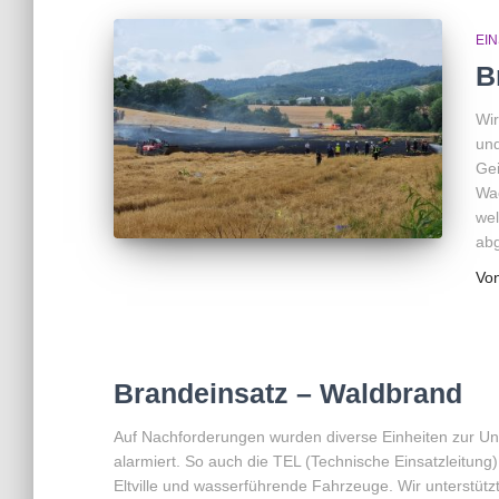
EI
B
Wir
und
Ge
Wac
wel
abg
Vo
Brandeinsatz – Waldbrand
Auf Nachforderungen wurden diverse Einheiten zur U
alarmiert. So auch die TEL (Technische Einsatzleitun
Eltville und wasserführende Fahrzeuge. Wir unterstütz