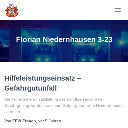
NAVI
Florian Niedernhausen 3-23
Hilfeleistungseinsatz –
Gefahrgutunfall
Die Technische Einsatzleitung des Landkreises und der
Gefahrgutzug wurden zu einem Gefahrgutunfall in Niedernhausen
alarmiert.
Von
FFW Erbach
, vor
5 Jahren