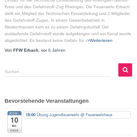
Einsatz für die Technische Einsatzleitung des Rheingau-Taunus-
Kreis und den Gefahrstoff-Zug Rheingau. Die Feuerwehr Erbach
stellt ein Mitglied der Technischen Einsatzleitung und 2 Mitglieder
des Gefahrstoff-Zuges. In einem Gewerbebetrieb in
Niedernhausen kam es zu einem Gefahrgutunfall. Der
auslaufende Gefahrstoff wurde aufgefangen und ein Kanal wurde
abgedichtet. Es bestand keine Gefahr für
->Weiterlesen
Von
FFW Erbach
, vor
6 Jahren
S
Suchen …
u
c
h
e
Bevorstehende Veranstaltungen
n
n
AUG.
18:00
Übung Jugendfeuerwehr
@ Feuerwehrhaus
a
10
c
Mo.
h
2026
: