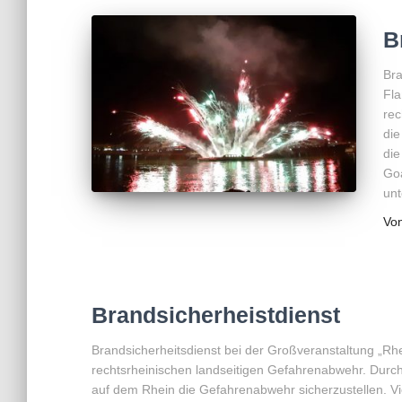
B
Bra
Fla
rec
die
die
Goa
unt
Vo
Brandsicherheistdienst
Brandsicherheitsdienst bei der Großveranstaltung „Rh
rechtsrheinischen landseitigen Gefahrenabwehr. Durc
auf dem Rhein die Gefahrenabwehr sicherzustellen. Vi