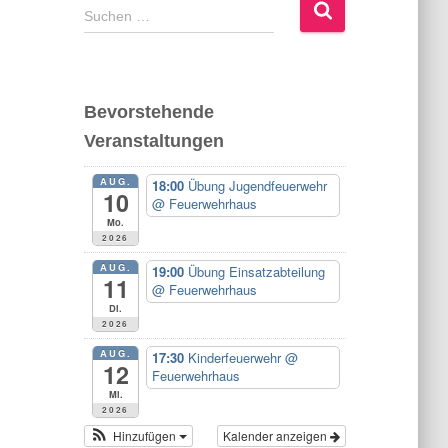
S
Suchen …
u
c
h
e
Bevorstehende
n
Veranstaltungen
n
a
AUG.
c
18:00
Übung Jugendfeuerwehr
10
@ Feuerwehrhaus
h
Mo.
:
2026
AUG.
19:00
Übung Einsatzabteilung
11
@ Feuerwehrhaus
Di.
2026
AUG.
17:30
Kinderfeuerwehr
@
12
Feuerwehrhaus
Mi.
2026
Hinzufügen
Kalender anzeigen