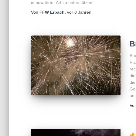
in bewährter Art zu unterstützen!
Von
FFW Erbach
, vor
8 Jahren
B
Bra
Fla
rec
die
die
Goa
unt
Vo
EI