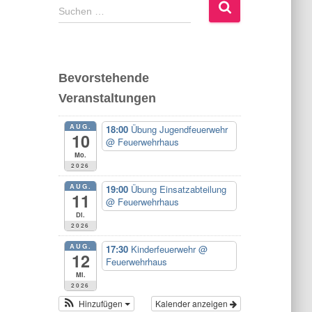
S
Suchen …
u
c
h
e
Bevorstehende
n
Veranstaltungen
n
a
AUG.
c
18:00
Übung Jugendfeuerwehr
10
@ Feuerwehrhaus
h
Mo.
:
2026
AUG.
19:00
Übung Einsatzabteilung
11
@ Feuerwehrhaus
Di.
2026
AUG.
17:30
Kinderfeuerwehr
@
12
Feuerwehrhaus
Mi.
2026
Hinzufügen
Kalender anzeigen