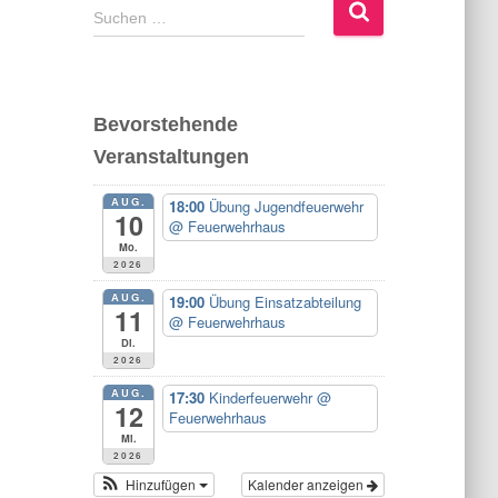
S
Suchen …
u
c
h
e
Bevorstehende
n
Veranstaltungen
n
a
AUG.
c
18:00
Übung Jugendfeuerwehr
10
@ Feuerwehrhaus
h
Mo.
:
2026
AUG.
19:00
Übung Einsatzabteilung
11
@ Feuerwehrhaus
Di.
2026
AUG.
17:30
Kinderfeuerwehr
@
12
Feuerwehrhaus
Mi.
2026
Hinzufügen
Kalender anzeigen