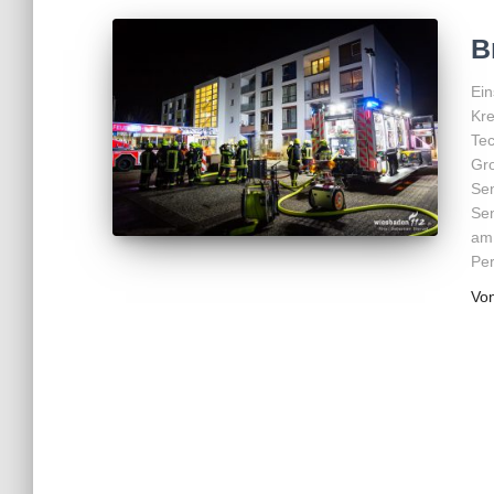
B
Ein
Kre
Tec
Gro
Sen
Se
am 
Pe
Vo