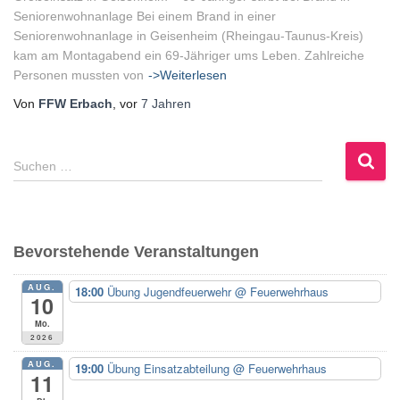
Seniorenwohnanlage Bei einem Brand in einer
Seniorenwohnanlage in Geisenheim (Rheingau-Taunus-Kreis)
kam am Montagabend ein 69-Jähriger ums Leben. Zahlreiche
Personen mussten von
->Weiterlesen
Von
FFW Erbach
, vor
7 Jahren
S
Suchen …
u
c
h
e
Bevorstehende Veranstaltungen
n
n
AUG.
18:00
Übung Jugendfeuerwehr
@ Feuerwehrhaus
a
10
c
Mo.
h
2026
:
AUG.
19:00
Übung Einsatzabteilung
@ Feuerwehrhaus
11