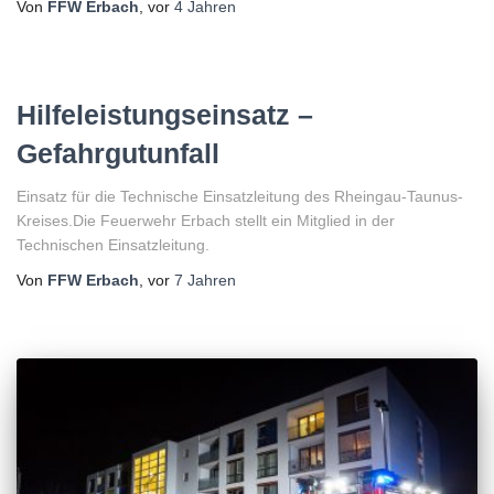
Von
FFW Erbach
, vor
4 Jahren
Hilfeleistungseinsatz –
Gefahrgutunfall
Einsatz für die Technische Einsatzleitung des Rheingau-Taunus-
Kreises.Die Feuerwehr Erbach stellt ein Mitglied in der
Technischen Einsatzleitung.
Von
FFW Erbach
, vor
7 Jahren