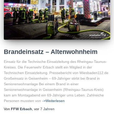
Brandeinsatz – Altenwohnheim
Einsatz für die Technische Einsatzleitung des Rheingau-Taunus-
Kreises. Die Feuerwehr Erbach stellt ein Mitglied in der
Technischen Einsatzleitung. Pressebericht von Wiesbaden112.de
Großeinsatz in Geisenheim – 69-Jähriger stirbt bei Brand in
Seniorenwohnanlage Bei einem Brand in einer
Seniorenwohnanlage in Geisenheim (Rheingau-Taunus-Kreis)
kam am Montagabend ein 69-Jähriger ums Leben. Zahlreiche
Personen mussten von
->Weiterlesen
Von
FFW Erbach
, vor
7 Jahren