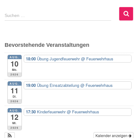
S
Suchen …
u
c
h
e
Bevorstehende Veranstaltungen
n
n
AUG.
18:00
Übung Jugendfeuerwehr
@ Feuerwehrhaus
a
10
c
Mo.
h
2026
:
AUG.
19:00
Übung Einsatzabteilung
@ Feuerwehrhaus
11
Di.
2026
AUG.
17:30
Kinderfeuerwehr
@ Feuerwehrhaus
12
Mi.
2026
Kalender anzeigen