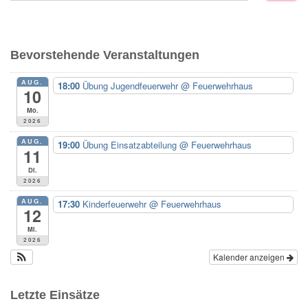
c
h
e
Bevorstehende Veranstaltungen
n
n
AUG.
18:00
Übung Jugendfeuerwehr
@ Feuerwehrhaus
a
10
c
Mo.
h
2026
:
AUG.
19:00
Übung Einsatzabteilung
@ Feuerwehrhaus
11
Di.
2026
AUG.
17:30
Kinderfeuerwehr
@ Feuerwehrhaus
12
Mi.
2026
Kalender anzeigen
Letzte Einsätze