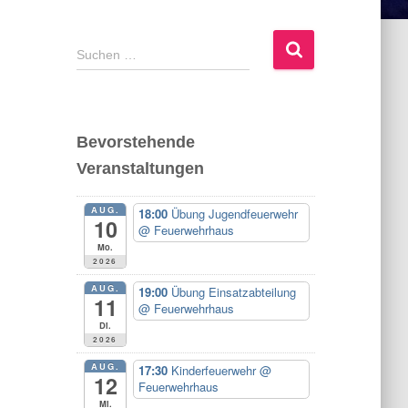
S
Suchen …
u
c
h
e
Bevorstehende
n
Veranstaltungen
n
a
c
AUG.
18:00
Übung Jugendfeuerwehr
10
h
@ Feuerwehrhaus
Mo.
:
2026
AUG.
19:00
Übung Einsatzabteilung
11
@ Feuerwehrhaus
Di.
2026
AUG.
17:30
Kinderfeuerwehr
@
12
Feuerwehrhaus
Mi.