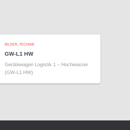
BILDER
TECHNIK
GW-L1 HW
Gerätewagen Logistik 1 – Hochwasser
(GW-L1 HW)