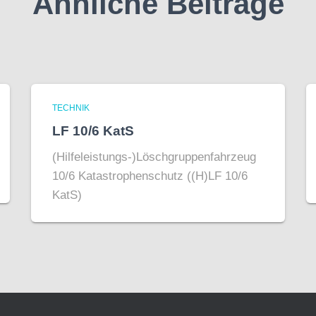
Ähnliche Beiträge
TECHNIK
LF 10/6 KatS
(Hilfeleistungs-)Löschgruppenfahrzeug
10/6 Katastrophenschutz ((H)LF 10/6
KatS)