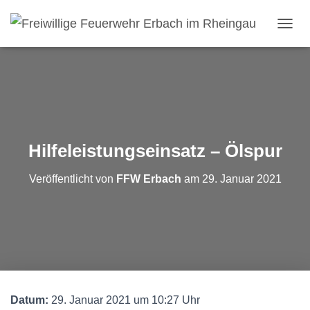
N
A
V
I
G
A
T
I
O
Hilfeleistungseinsatz – Ölspur
N
U
Veröffentlicht von
FFW Erbach
am
29. Januar 2021
M
S
C
H
A
L
T
E
N
Datum:
29. Januar 2021 um 10:27 Uhr