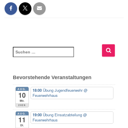
S
u
c
h
e
Bevorstehende Veranstaltungen
n
n
AUG.
18:00
Übung Jugendfeuerwehr
@
10
a
Feuerwehrhaus
c
Mo.
2026
h
:
AUG.
19:00
Übung Einsatzabteilung
@
11
Feuerwehrhaus
Di.