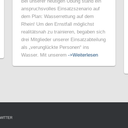
Bei unserer heutigen Übung stand ein
anspruchsvolles Einsatzszenario auf
dem Plan: Wasserrettung auf dem
Rhein! Um den Ernstfall möglichst
realitätsnah zu trainieren, begaben sich
drei Mitglieder unserer Einsatzabteilung
als „verunglückte Personen“ ins
Wasser. Mit unserem
->Weiterlesen
WITTER