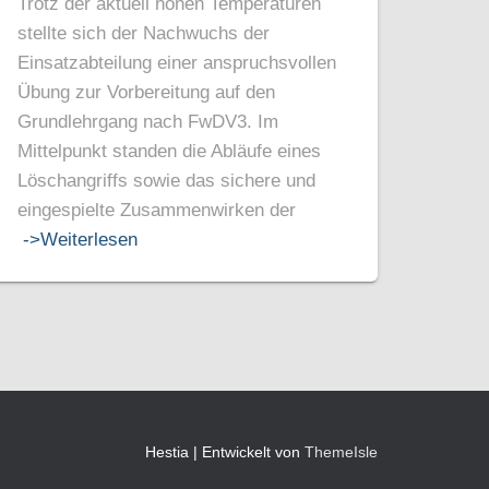
Trotz der aktuell hohen Temperaturen
stellte sich der Nachwuchs der
Einsatzabteilung einer anspruchsvollen
Übung zur Vorbereitung auf den
Grundlehrgang nach FwDV3. Im
Mittelpunkt standen die Abläufe eines
Löschangriffs sowie das sichere und
eingespielte Zusammenwirken der
->Weiterlesen
Hestia | Entwickelt von
ThemeIsle