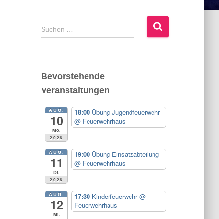
S
Suchen …
u
c
h
e
Bevorstehende
n
Veranstaltungen
n
a
AUG.
c
18:00
Übung Jugendfeuerwehr
10
@ Feuerwehrhaus
h
Mo.
:
2026
AUG.
19:00
Übung Einsatzabteilung
11
@ Feuerwehrhaus
Di.
2026
AUG.
17:30
Kinderfeuerwehr
@
12
Feuerwehrhaus
Mi.