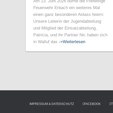
Am 13. Juni 2026 durfte die Freiwillige
Feuerwehr Erbach ein weiteres Mal
einen ganz besonderen Anlass feiern:
Unsere Leiterin der Jugendabteilung
und Mitglied der Einsatzabteilung,
Patricia, und ihr Partner Nic haben sich
in Walluf das
->Weiterlesen
IMPRESSUM & DATENSCHUTZ
FACEBOOK
T