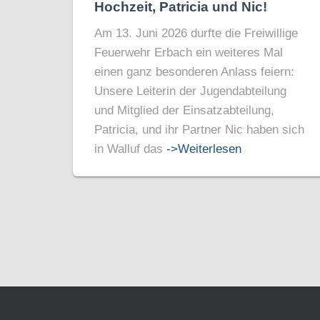
Hochzeit, Patricia und Nic!
Am 13. Juni 2026 durfte die Freiwillige
Feuerwehr Erbach ein weiteres Mal
einen ganz besonderen Anlass feiern:
Unsere Leiterin der Jugendabteilung
und Mitglied der Einsatzabteilung,
Patricia, und ihr Partner Nic haben sich
in Walluf das
->Weiterlesen