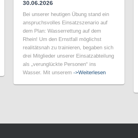
30.06.2026
Bei unserer heutigen Übung stand ein
anspruchsvolles Einsatzszenario auf
dem Plan: Wasserrettung auf dem
Rhein! Um den Ernstfall möglichst
realitätsnah zu trainieren, begaben sich
drei Mitglieder unserer Einsatzabteilung
als „verunglückte Personen“ ins
Wasser. Mit unserem
->Weiterlesen