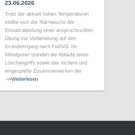
23.06.2026
Trotz der aktuell hohen Temperaturen
stellte sich der Nachwuchs der
Einsatzabteilung einer anspruchsvollen
Übung zur Vorbereitung auf den
Grundlehrgang nach FwDV3. Im
Mittelpunkt standen die Abläufe eines
Löschangriffs sowie das sichere und
eingespielte Zusammenwirken der
->Weiterlesen