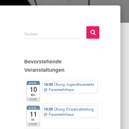
S
Suchen …
u
c
h
e
Bevorstehende
n
Veranstaltungen
n
a
c
AUG.
18:00
Übung Jugendfeuerwehr
10
h
@ Feuerwehrhaus
Mo.
:
2026
AUG.
19:00
Übung Einsatzabteilung
11
@ Feuerwehrhaus
Di.
2026