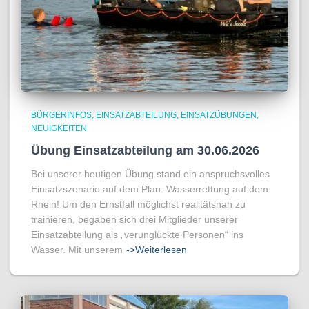
BÜRGERINFOS
EINSATZABTEILUNG
EINSATZÜBUNGEN
NEUIGKEITEN
Übung Einsatzabteilung am 30.06.2026
Bei unserer heutigen Übung stand ein anspruchsvolles
Einsatzszenario auf dem Plan: Wasserrettung auf dem
Rhein! Um den Ernstfall möglichst realitätsnah zu
trainieren, begaben sich drei Mitglieder unserer
Einsatzabteilung als „verunglückte Personen“ ins
Wasser. Mit unserem
->Weiterlesen