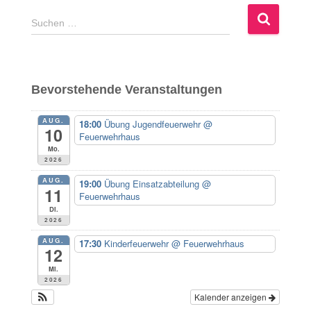
S
Suchen …
u
c
h
e
Bevorstehende Veranstaltungen
n
n
AUG.
18:00
Übung Jugendfeuerwehr
@
a
10
Feuerwehrhaus
c
Mo.
h
2026
:
AUG.
19:00
Übung Einsatzabteilung
@
11
Feuerwehrhaus
Di.
2026
AUG.
17:30
Kinderfeuerwehr
@ Feuerwehrhaus
12
Mi.
2026
Kalender anzeigen