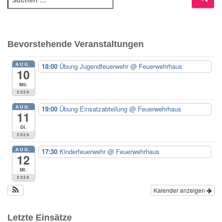
u
c
h
e
Bevorstehende Veranstaltungen
n
n
AUG.
18:00
Übung Jugendfeuerwehr
@ Feuerwehrhaus
10
a
c
Mo.
2026
h
:
AUG.
19:00
Übung Einsatzabteilung
@ Feuerwehrhaus
11
Di.
2026
AUG.
17:30
Kinderfeuerwehr
@ Feuerwehrhaus
12
Mi.
2026
Kalender anzeigen
Letzte Einsätze