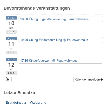
e
Bevorstehende Veranstaltungen
n
n
AUG.
18:00
Übung Jugendfeuerwehr
@ Feuerwehrhaus
a
10
c
Mo.
h
2026
:
AUG.
19:00
Übung Einsatzabteilung
@ Feuerwehrhaus
11
Di.
2026
AUG.
17:30
Kinderfeuerwehr
@ Feuerwehrhaus
12
Mi.
2026
Kalender anzeigen
Letzte Einsätze
Brandeinsatz – Waldbrand