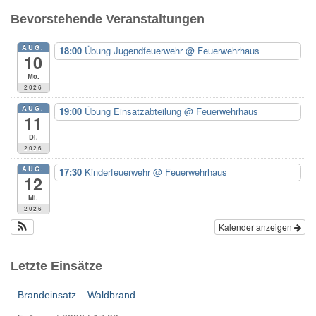
e
Bevorstehende Veranstaltungen
n
n
AUG.
18:00
Übung Jugendfeuerwehr
@ Feuerwehrhaus
10
a
c
Mo.
2026
h
:
AUG.
19:00
Übung Einsatzabteilung
@ Feuerwehrhaus
11
Di.
2026
AUG.
17:30
Kinderfeuerwehr
@ Feuerwehrhaus
12
Mi.
2026
Kalender anzeigen
Letzte Einsätze
Brandeinsatz – Waldbrand