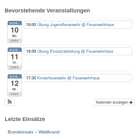
e
Bevorstehende Veranstaltungen
n
n
AUG.
18:00
Übung Jugendfeuerwehr
@ Feuerwehrhaus
a
10
c
Mo.
h
2026
:
AUG.
19:00
Übung Einsatzabteilung
@ Feuerwehrhaus
11
Di.
2026
AUG.
17:30
Kinderfeuerwehr
@ Feuerwehrhaus
12
Mi.
2026
Kalender anzeigen
Letzte Einsätze
Brandeinsatz – Waldbrand