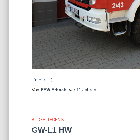
(mehr …)
Von
FFW Erbach
, vor
11 Jahren
BILDER
TECHNIK
GW-L1 HW