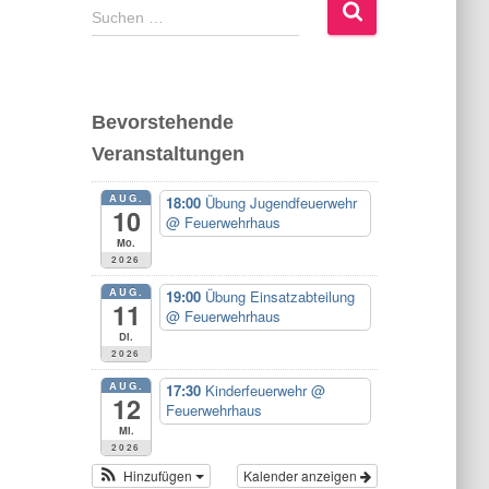
S
Suchen …
u
c
h
e
Bevorstehende
n
Veranstaltungen
n
a
AUG.
c
18:00
Übung Jugendfeuerwehr
10
@ Feuerwehrhaus
h
Mo.
:
2026
AUG.
19:00
Übung Einsatzabteilung
11
@ Feuerwehrhaus
Di.
2026
AUG.
17:30
Kinderfeuerwehr
@
12
Feuerwehrhaus
Mi.
2026
Hinzufügen
Kalender anzeigen