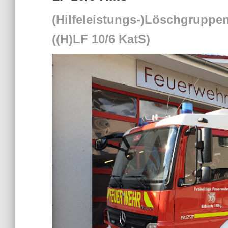
(Hilfeleistungs-)Löschgruppe
((H)LF 10/6 KatS)