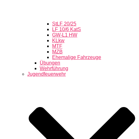
StLF 20/25
LF 10/6 KatS
GW-L1 HW
KLkw
MTF
MZB
Ehemalige Fahrzeuge
Übungen
Wehrführung
Jugendfeuerwehr