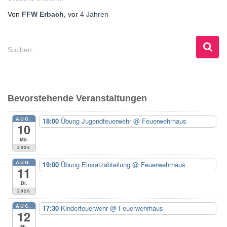
Von
FFW Erbach
, vor
4 Jahren
S
Suchen …
u
c
h
e
Bevorstehende Veranstaltungen
n
n
AUG.
18:00
Übung Jugendfeuerwehr
@ Feuerwehrhaus
a
10
c
Mo.
h
2026
:
AUG.
19:00
Übung Einsatzabteilung
@ Feuerwehrhaus
11
Di.
2026
AUG.
17:30
Kinderfeuerwehr
@ Feuerwehrhaus
12
Mi.