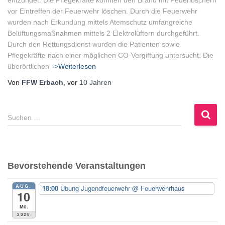
entzündet. Die Pflegekräfte konnten den Brand mit Feuerlöschern
vor Eintreffen der Feuerwehr löschen. Durch die Feuerwehr
wurden nach Erkundung mittels Atemschutz umfangreiche
Belüftungsmaßnahmen mittels 2 Elektrolüftern durchgeführt.
Durch den Rettungsdienst wurden die Patienten sowie
Pflegekräfte nach einer möglichen CO-Vergiftung untersucht. Die
überörtlichen
->Weiterlesen
Von
FFW Erbach
, vor
10 Jahren
S
Suchen …
u
c
h
e
Bevorstehende Veranstaltungen
n
n
AUG.
18:00
Übung Jugendfeuerwehr
@ Feuerwehrhaus
a
10
c
Mo.
h
2026
: