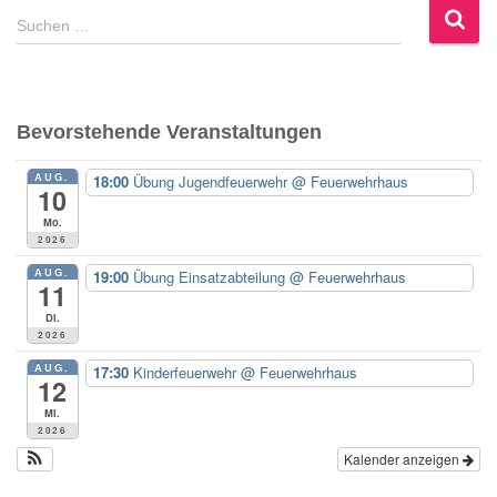
S
Suchen …
u
c
h
e
Bevorstehende Veranstaltungen
n
n
AUG.
18:00
Übung Jugendfeuerwehr
@ Feuerwehrhaus
a
10
c
Mo.
h
2026
:
AUG.
19:00
Übung Einsatzabteilung
@ Feuerwehrhaus
11
Di.
2026
AUG.
17:30
Kinderfeuerwehr
@ Feuerwehrhaus
12
Mi.
2026
Kalender anzeigen