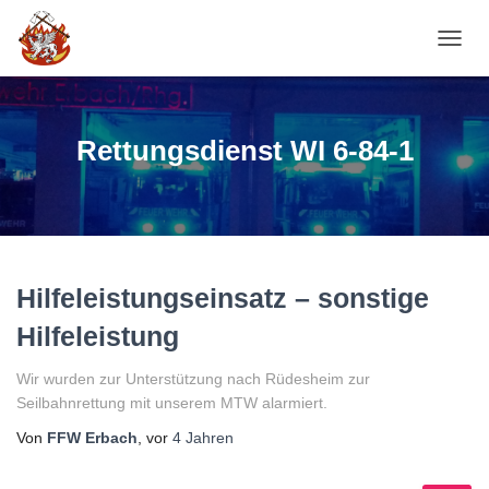
NAVI
Rettungsdienst WI 6-84-1
Hilfeleistungseinsatz – sonstige
Hilfeleistung
Wir wurden zur Unterstützung nach Rüdesheim zur
Seilbahnrettung mit unserem MTW alarmiert.
Von
FFW Erbach
, vor
4 Jahren