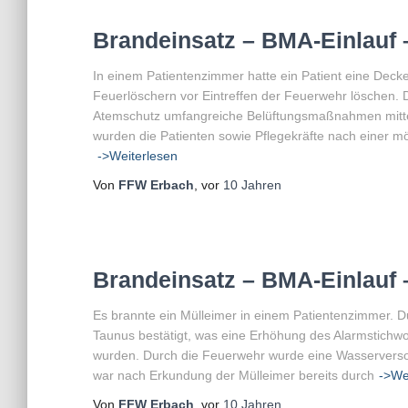
Brandeinsatz – BMA-Einlauf –
In einem Patientenzimmer hatte ein Patient eine Decke
Feuerlöschern vor Eintreffen der Feuerwehr löschen.
Atemschutz umfangreiche Belüftungsmaßnahmen mittels
wurden die Patienten sowie Pflegekräfte nach einer mö
->Weiterlesen
Von
FFW Erbach
, vor
10 Jahren
Brandeinsatz – BMA-Einlauf –
Es brannte ein Mülleimer in einem Patientenzimmer. Du
Taunus bestätigt, was eine Erhöhung des Alarmstichwor
wurden. Durch die Feuerwehr wurde eine Wasserversorg
war nach Erkundung der Mülleimer bereits durch
->We
Von
FFW Erbach
, vor
10 Jahren