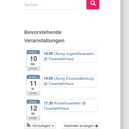
S
Suchen …
u
c
h
e
Bevorstehende
n
Veranstaltungen
n
a
AUG.
c
18:00
Übung Jugendfeuerwehr
10
@ Feuerwehrhaus
h
Mo.
:
2026
AUG.
19:00
Übung Einsatzabteilung
11
@ Feuerwehrhaus
Di.
2026
AUG.
17:30
Kinderfeuerwehr
@
12
Feuerwehrhaus
Mi.
2026
Hinzufügen
Kalender anzeigen