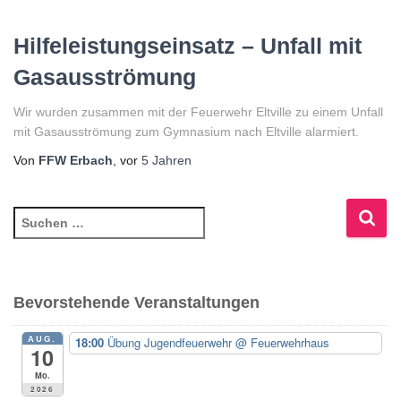
Hilfeleistungseinsatz – Unfall mit
Gasausströmung
Wir wurden zusammen mit der Feuerwehr Eltville zu einem Unfall
mit Gasausströmung zum Gymnasium nach Eltville alarmiert.
Von
FFW Erbach
, vor
5 Jahren
S
u
c
h
e
Bevorstehende Veranstaltungen
n
n
AUG.
18:00
Übung Jugendfeuerwehr
@ Feuerwehrhaus
10
a
c
Mo.
2026
h