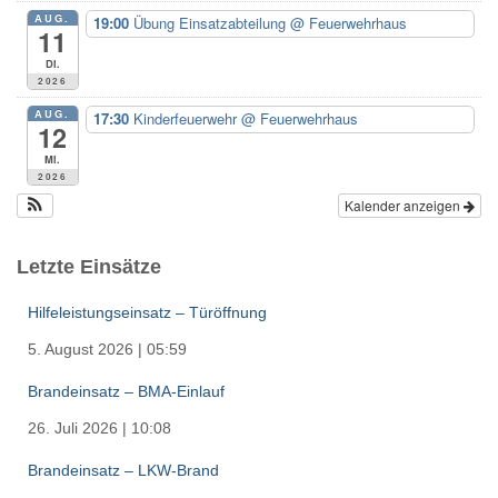
:
AUG.
19:00
Übung Einsatzabteilung
@ Feuerwehrhaus
11
Di.
2026
AUG.
17:30
Kinderfeuerwehr
@ Feuerwehrhaus
12
Mi.
2026
Kalender anzeigen
Letzte Einsätze
Hilfeleistungseinsatz – Türöffnung
5. August 2026
|
05:59
Brandeinsatz – BMA-Einlauf
26. Juli 2026
|
10:08
Brandeinsatz – LKW-Brand