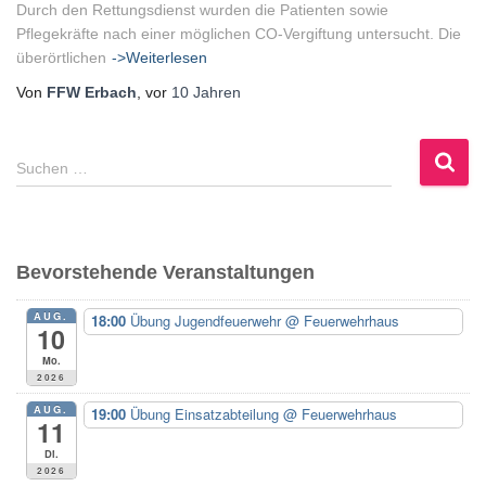
Durch den Rettungsdienst wurden die Patienten sowie
Pflegekräfte nach einer möglichen CO-Vergiftung untersucht. Die
überörtlichen
->Weiterlesen
Von
FFW Erbach
, vor
10 Jahren
S
Suchen …
u
c
h
e
Bevorstehende Veranstaltungen
n
n
AUG.
18:00
Übung Jugendfeuerwehr
@ Feuerwehrhaus
a
10
c
Mo.
h
2026
:
AUG.
19:00
Übung Einsatzabteilung
@ Feuerwehrhaus
11
Di.
2026