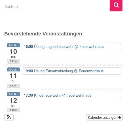
S
Suchen …
u
c
h
e
Bevorstehende Veranstaltungen
n
n
AUG.
18:00
Übung Jugendfeuerwehr
@ Feuerwehrhaus
a
10
c
Mo.
h
2026
:
AUG.
19:00
Übung Einsatzabteilung
@ Feuerwehrhaus
11
Di.
2026
AUG.
17:30
Kinderfeuerwehr
@ Feuerwehrhaus
12
Mi.
2026
Kalender anzeigen