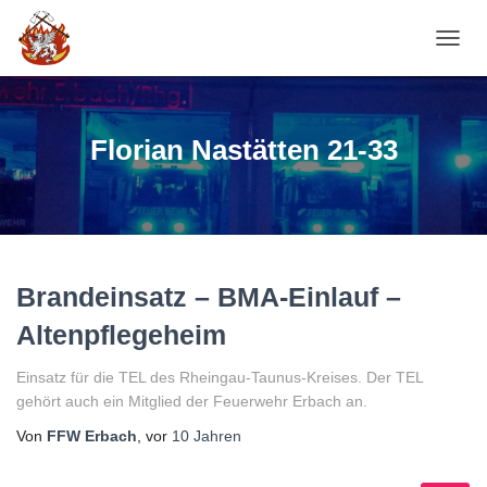
NAVI
Florian Nastätten 21-33
Brandeinsatz – BMA-Einlauf –
Altenpflegeheim
Einsatz für die TEL des Rheingau-Taunus-Kreises. Der TEL
gehört auch ein Mitglied der Feuerwehr Erbach an.
Von
FFW Erbach
, vor
10 Jahren