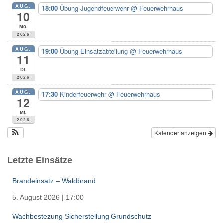
n
AUG.
18:00
Übung Jugendfeuerwehr
@ Feuerwehrhaus
a
10
c
Mo.
h
2026
:
AUG.
19:00
Übung Einsatzabteilung
@ Feuerwehrhaus
11
Di.
2026
AUG.
17:30
Kinderfeuerwehr
@ Feuerwehrhaus
12
Mi.
2026
Kalender anzeigen
Letzte Einsätze
Brandeinsatz – Waldbrand
5. August 2026
|
17:00
Wachbestezung Sicherstellung Grundschutz