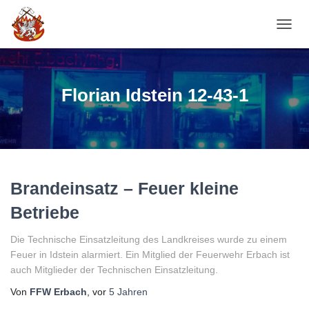
NAVI
Florian Idstein 12-43-1
Brandeinsatz – Feuer kleine
Betriebe
Die Technische Einsatzleitung des Landkreises wurde zu einem
Feuer in Idstein alarmiert. Ein Mitglied der Feuerwehr Erbach ist
auch Mitglieder der Technischen Einsatzleitung.
Von
FFW Erbach
, vor
5 Jahren