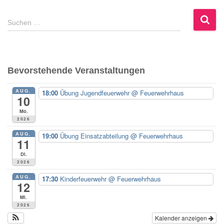
S
Suchen …
u
c
h
e
Bevorstehende Veranstaltungen
n
n
AUG.
18:00
Übung Jugendfeuerwehr
@ Feuerwehrhaus
a
10
c
Mo.
h
2026
:
AUG.
19:00
Übung Einsatzabteilung
@ Feuerwehrhaus
11
Di.
2026
AUG.
17:30
Kinderfeuerwehr
@ Feuerwehrhaus
12
Mi.
2026
Kalender anzeigen