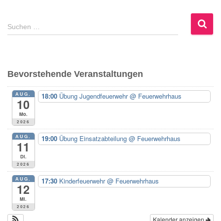
S
Suchen …
u
c
h
e
Bevorstehende Veranstaltungen
n
n
AUG.
18:00
Übung Jugendfeuerwehr
@ Feuerwehrhaus
a
10
c
Mo.
h
2026
:
AUG.
19:00
Übung Einsatzabteilung
@ Feuerwehrhaus
11
Di.
2026
AUG.
17:30
Kinderfeuerwehr
@ Feuerwehrhaus
12
Mi.
2026
Kalender anzeigen