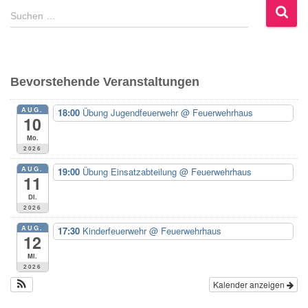
S
Suchen …
u
c
h
e
Bevorstehende Veranstaltungen
n
n
AUG.
18:00
Übung Jugendfeuerwehr
@ Feuerwehrhaus
a
10
c
Mo.
h
2026
:
AUG.
19:00
Übung Einsatzabteilung
@ Feuerwehrhaus
11
Di.
2026
AUG.
17:30
Kinderfeuerwehr
@ Feuerwehrhaus
12
Mi.
2026
Kalender anzeigen