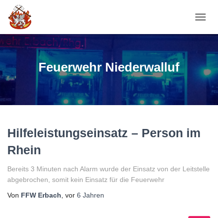
NAVI
Feuerwehr Niederwalluf
Hilfeleistungseinsatz – Person im
Rhein
Bereits 3 Minuten nach Alarm wurde der Einsatz von der Leitstelle
abgebrochen, somit kein Einsatz für die Feuerwehr
Von
FFW Erbach
, vor
6 Jahren