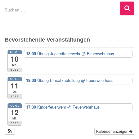
S
Suchen …
u
c
h
e
Bevorstehende Veranstaltungen
n
n
AUG.
18:00
Übung Jugendfeuerwehr
@ Feuerwehrhaus
a
10
c
Mo.
h
2026
:
AUG.
19:00
Übung Einsatzabteilung
@ Feuerwehrhaus
11
Di.
2026
AUG.
17:30
Kinderfeuerwehr
@ Feuerwehrhaus
12
Mi.
2026
Kalender anzeigen