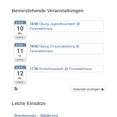
h
e
Bevorstehende Veranstaltungen
n
n
AUG.
18:00
Übung Jugendfeuerwehr
@
a
10
Feuerwehrhaus
c
Mo.
h
2026
:
AUG.
19:00
Übung Einsatzabteilung
@
11
Feuerwehrhaus
Di.
2026
AUG.
17:30
Kinderfeuerwehr
@ Feuerwehrhaus
12
Mi.
2026
Kalender anzeigen
Letzte Einsätze
Brandeinsatz – Waldbrand