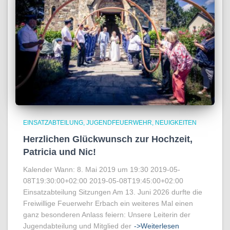
EINSATZABTEILUNG
JUGENDFEUERWEHR
NEUIGKEITEN
Herzlichen Glückwunsch zur Hochzeit,
Patricia und Nic!
Kalender Wann: 8. Mai 2019 um 19:30 2019-05-
08T19:30:00+02:00 2019-05-08T19:45:00+02:00
Einsatzabteilung Sitzungen Am 13. Juni 2026 durfte die
Freiwillige Feuerwehr Erbach ein weiteres Mal einen
ganz besonderen Anlass feiern: Unsere Leiterin der
Jugendabteilung und Mitglied der
->Weiterlesen