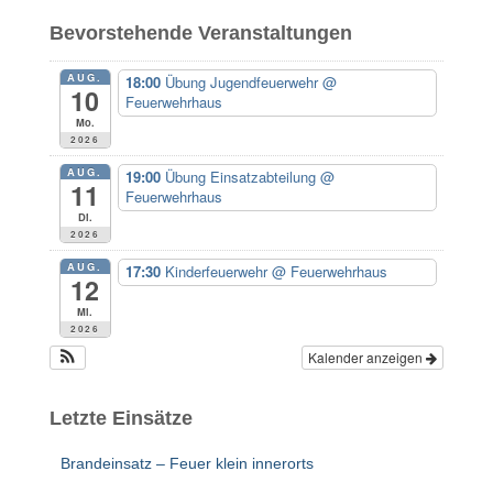
e
Bevorstehende Veranstaltungen
n
n
AUG.
18:00
Übung Jugendfeuerwehr
@
a
10
Feuerwehrhaus
c
Mo.
h
2026
:
AUG.
19:00
Übung Einsatzabteilung
@
11
Feuerwehrhaus
Di.
2026
AUG.
17:30
Kinderfeuerwehr
@ Feuerwehrhaus
12
Mi.
2026
Kalender anzeigen
Letzte Einsätze
Brandeinsatz – Feuer klein innerorts