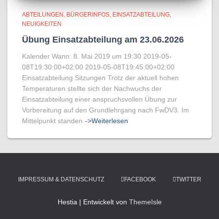
ABTEILUNGEN
BÜRGERINFOS
EINSATZABTEILUNG
NEUIGKEITEN
Übung Einsatzabteilung am 23.06.2026
Kalender Wann: 8. Mai 2019 um 19:30 2019-05-
08T19:30:00+02:00 2019-05-08T19:45:00+02:00
Einsatzabteilung Sitzungen Trotz der aktuell hohen
Temperaturen stellte sich der Nachwuchs der
Einsatzabteilung einer anspruchsvollen Übung zur
Vorbereitung auf den Grundlehrgang nach FwDV3. Im
Mittelpunkt standen
->Weiterlesen
IMPRESSUM & DATENSCHUTZ
FACEBOOK
TWITTER
Hestia | Entwickelt von
ThemeIsle