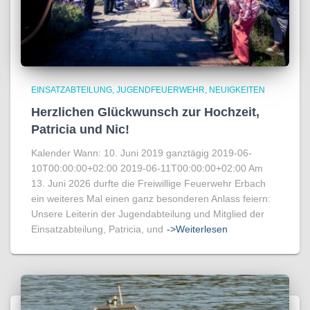
EINSATZABTEILUNG
JUGENDFEUERWEHR
NEUIGKEITEN
Herzlichen Glückwunsch zur Hochzeit,
Patricia und Nic!
Kalender Wann: 10. Juni 2019 ganztägig 2019-06-
10T00:00:00+02:00 2019-06-11T00:00:00+02:00 Am
13. Juni 2026 durfte die Freiwillige Feuerwehr Erbach
ein weiteres Mal einen ganz besonderen Anlass feiern:
Unsere Leiterin der Jugendabteilung und Mitglied der
Einsatzabteilung, Patricia, und
->Weiterlesen