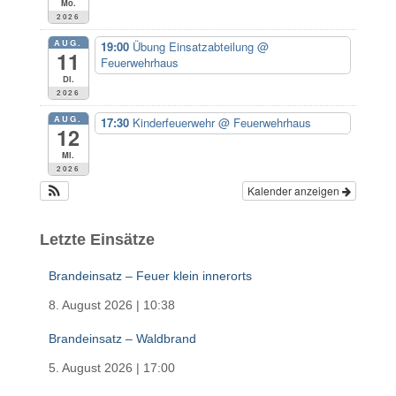
Mo.
h
2026
:
AUG.
19:00
Übung Einsatzabteilung
@
11
Feuerwehrhaus
Di.
2026
AUG.
17:30
Kinderfeuerwehr
@ Feuerwehrhaus
12
Mi.
2026
Kalender anzeigen
Letzte Einsätze
Brandeinsatz – Feuer klein innerorts
8. August 2026
|
10:38
Brandeinsatz – Waldbrand
5. August 2026
|
17:00