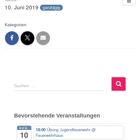
10. Juni 2019
ganztägig
Kategorien:
S
Suchen …
u
c
h
e
Bevorstehende Veranstaltungen
n
n
AUG.
18:00
Übung Jugendfeuerwehr
@
a
10
Feuerwehrhaus
c