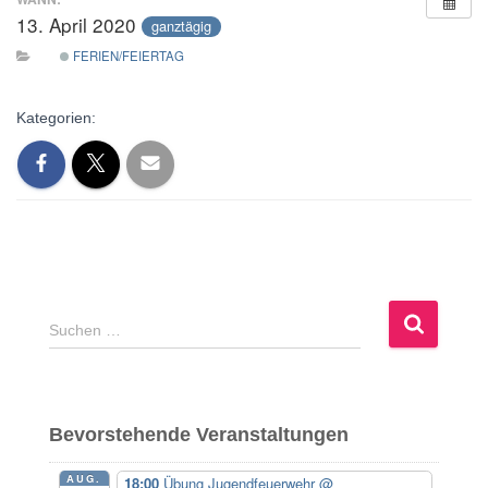
13. April 2020
ganztägig
FERIEN/FEIERTAG
Kategorien:
S
Suchen …
u
c
h
e
Bevorstehende Veranstaltungen
n
n
AUG.
18:00
Übung Jugendfeuerwehr
@