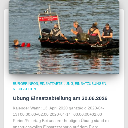
BÜRGERINFOS
EINSATZABTEILUNG
EINSATZÜBUNGEN
NEUIGKEITEN
Übung Einsatzabteilung am 30.06.2026
Kalender Wann: 13. April 2020 ganztägig 2020-04-
13T00:00:00+02:00 2020-04-14T00:00:00+02:00
Ferien/Feiertag Bei unserer heutigen Übung stand ein
anspruchsvolles Einsatzszenario auf dem Plan: