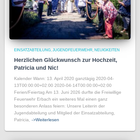
EINSATZABTEILUNG
JUGENDFEUERWEHR
NEUIGKEITEN
Herzlichen Glückwunsch zur Hochzeit,
Patricia und Nic!
Kalender Wann: 13. April 2020 ganztägig 2020-04-
13T00:00:00+02:00 2020-04-14T00:00:00+02:00
Ferien/Feiertag Am 13. Juni 2026 durfte die Freiwillige
Feuerwehr Erbach ein weiteres Mal einen ganz
besonderen Anlass feiern: Unsere Leiterin der
Jugendabteilung und Mitglied der Einsatzabteilung,
Patricia,
->Weiterlesen