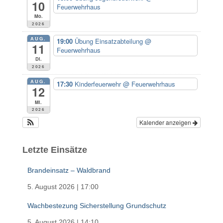
a
10
Feuerwehrhaus
c
Mo.
h
2026
:
AUG.
19:00
Übung Einsatzabteilung
@
11
Feuerwehrhaus
Di.
2026
AUG.
17:30
Kinderfeuerwehr
@ Feuerwehrhaus
12
Mi.
2026
Kalender anzeigen
Letzte Einsätze
Brandeinsatz – Waldbrand
5. August 2026
|
17:00
Wachbestezung Sicherstellung Grundschutz
5. August 2026
|
14:10