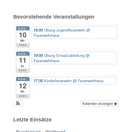
h
e
Bevorstehende Veranstaltungen
n
n
AUG.
18:00
Übung Jugendfeuerwehr
@
a
10
Feuerwehrhaus
c
Mo.
h
2026
:
AUG.
19:00
Übung Einsatzabteilung
@
11
Feuerwehrhaus
Di.
2026
AUG.
17:30
Kinderfeuerwehr
@ Feuerwehrhaus
12
Mi.
2026
Kalender anzeigen
Letzte Einsätze
Brandeinsatz – Waldbrand