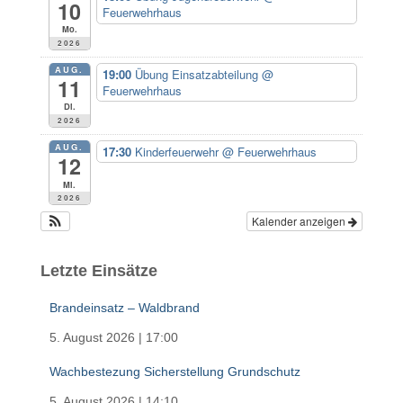
a
10
Feuerwehrhaus
c
Mo.
h
2026
:
AUG.
19:00
Übung Einsatzabteilung
@
11
Feuerwehrhaus
Di.
2026
AUG.
17:30
Kinderfeuerwehr
@ Feuerwehrhaus
12
Mi.
2026
Kalender anzeigen
Letzte Einsätze
Brandeinsatz – Waldbrand
5. August 2026
|
17:00
Wachbestezung Sicherstellung Grundschutz
5. August 2026
|
14:10