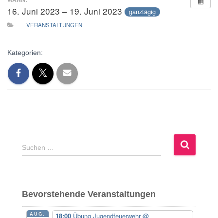
16. Juni 2023 – 19. Juni 2023
ganztägig
VERANSTALTUNGEN
Kategorien:
S
Suchen …
u
c
h
e
Bevorstehende Veranstaltungen
n
n
AUG.
18:00
Übung Jugendfeuerwehr
@