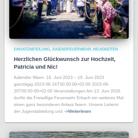
EINSATZABTEILUNG
JUGENDFEUERWEHR
NEUIGKEITEN
Herzlichen Glückwunsch zur Hochzeit,
Patricia und Nic!
Kalender Wann: 16. Juni 2023 – 19. Juni 2023
ganztägig 2023-06-16T00:00:00+02:00 2023-06-
20T00:00:00+02:00 Veranstaltungen Am 13. Juni 2026
durfte die Freiwillige Feuerwehr Erbach ein weiteres Mal
einen ganz besonderen Anlass feiern: Unsere Leiterin
der Jugendabteilung und
->Weiterlesen