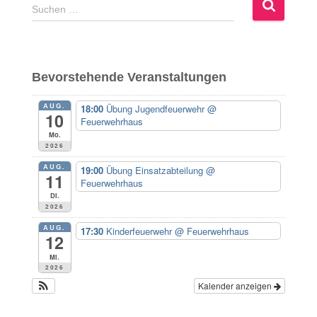
S
Suchen …
u
c
h
e
Bevorstehende Veranstaltungen
n
n
AUG.
18:00
Übung Jugendfeuerwehr
@
a
10
Feuerwehrhaus
c
Mo.
h
2026
:
AUG.
19:00
Übung Einsatzabteilung
@
11
Feuerwehrhaus
Di.
2026
AUG.
17:30
Kinderfeuerwehr
@ Feuerwehrhaus
12
Mi.
2026
Kalender anzeigen