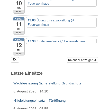
a
10
Feuerwehrhaus
c
Mo.
h
2026
:
AUG.
19:00
Übung Einsatzabteilung
@
11
Feuerwehrhaus
Di.
2026
AUG.
17:30
Kinderfeuerwehr
@ Feuerwehrhaus
12
Mi.
2026
Kalender anzeigen
Letzte Einsätze
Wachbestezung Sicherstellung Grundschutz
5. August 2026
|
14:10
Hilfeleistungseinsatz – Türöffnung
5. August 2026
|
05:59