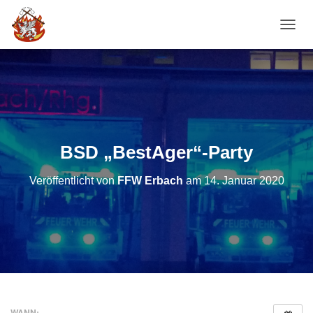
NAVI
BSD „BestAger“-Party
Veröffentlicht von
FFW Erbach
am
14. Januar 2020
WANN: