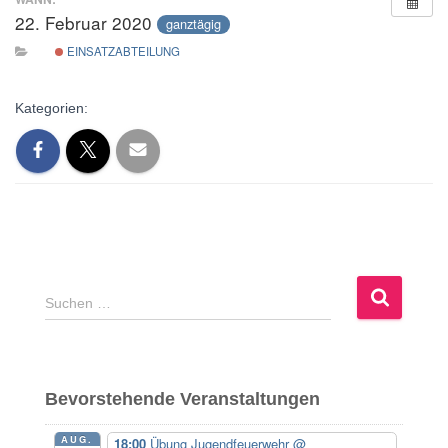
22. Februar 2020
ganztägig
EINSATZABTEILUNG
Kategorien:
S
Suchen …
u
c
h
e
Bevorstehende Veranstaltungen
n
n
AUG.
18:00
Übung Jugendfeuerwehr
@