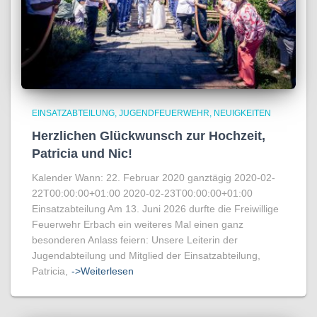
EINSATZABTEILUNG
JUGENDFEUERWEHR
NEUIGKEITEN
Herzlichen Glückwunsch zur Hochzeit,
Patricia und Nic!
Kalender Wann: 22. Februar 2020 ganztägig 2020-02-
22T00:00:00+01:00 2020-02-23T00:00:00+01:00
Einsatzabteilung Am 13. Juni 2026 durfte die Freiwillige
Feuerwehr Erbach ein weiteres Mal einen ganz
besonderen Anlass feiern: Unsere Leiterin der
Jugendabteilung und Mitglied der Einsatzabteilung,
Patricia,
->Weiterlesen