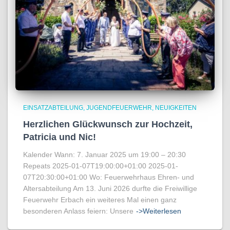
EINSATZABTEILUNG
JUGENDFEUERWEHR
NEUIGKEITEN
Herzlichen Glückwunsch zur Hochzeit,
Patricia und Nic!
Kalender Wann: 7. Januar 2025 um 19:00 – 20:30
Repeats 2025-01-07T19:00:00+01:00 2025-01-
07T20:30:00+01:00 Wo: Feuerwehrhaus Ehren- und
Altersabteilung Am 13. Juni 2026 durfte die Freiwillige
Feuerwehr Erbach ein weiteres Mal einen ganz
besonderen Anlass feiern: Unsere
->Weiterlesen