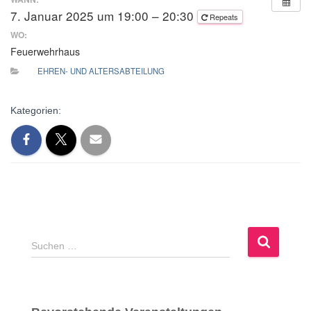
7. Januar 2025 um 19:00 – 20:30
Repeats
WO:
Feuerwehrhaus
EHREN- UND ALTERSABTEILUNG
Kategorien:
S
Suchen …
u
c
h
e