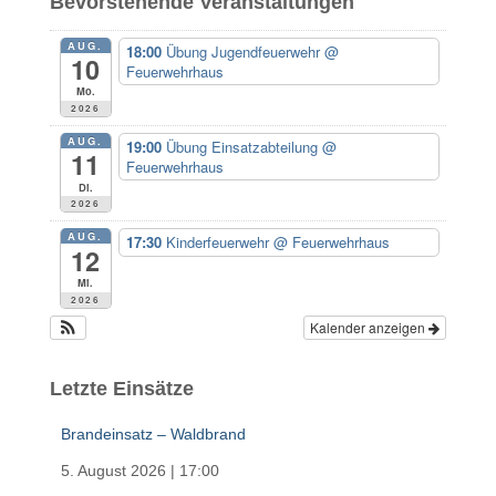
Bevorstehende Veranstaltungen
n
n
AUG.
18:00
Übung Jugendfeuerwehr
@
a
10
Feuerwehrhaus
c
Mo.
h
2026
:
AUG.
19:00
Übung Einsatzabteilung
@
11
Feuerwehrhaus
Di.
2026
AUG.
17:30
Kinderfeuerwehr
@ Feuerwehrhaus
12
Mi.
2026
Kalender anzeigen
Letzte Einsätze
Brandeinsatz – Waldbrand
5. August 2026
|
17:00